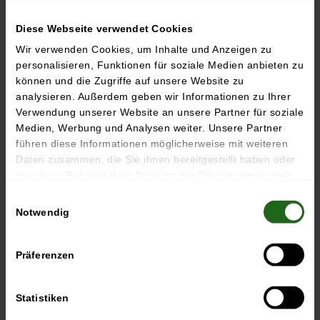
Diese Webseite verwendet Cookies
Wir verwenden Cookies, um Inhalte und Anzeigen zu
personalisieren, Funktionen für soziale Medien anbieten zu
können und die Zugriffe auf unsere Website zu
analysieren. Außerdem geben wir Informationen zu Ihrer
Verwendung unserer Website an unsere Partner für soziale
Medien, Werbung und Analysen weiter. Unsere Partner
führen diese Informationen möglicherweise mit weiteren
Daten zusammen, die Sie ihnen bereitgestellt haben oder
die sie im Rahmen Ihrer Nutzung der Dienste gesammelt
haben.
Einwilligungsauswahl
Notwendig
Am Sonntag, den 9. August um 13.30 Uhr lädt das Museum alle
Präferenzen
Interessierten ohne Voranmeldung zu einer unterhaltsamen und
informativen Führung über mittlerweile 120 Jahre Zwickauer
Automobilbaugeschichte ein.
Statistiken