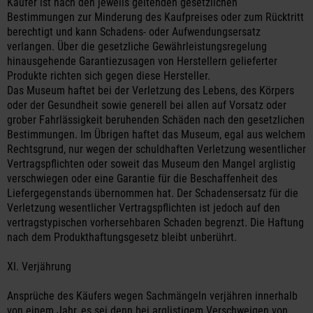
Käufer ist nach den jeweils geltenden gesetzlichen
Bestimmungen zur Minderung des Kaufpreises oder zum Rücktritt
berechtigt und kann Schadens- oder Aufwendungsersatz
verlangen. Über die gesetzliche Gewährleistungsregelung
hinausgehende Garantiezusagen von Herstellern gelieferter
Produkte richten sich gegen diese Hersteller.
Das Museum haftet bei der Verletzung des Lebens, des Körpers
oder der Gesundheit sowie generell bei allen auf Vorsatz oder
grober Fahrlässigkeit beruhenden Schäden nach den gesetzlichen
Bestimmungen. Im Übrigen haftet das Museum, egal aus welchem
Rechtsgrund, nur wegen der schuldhaften Verletzung wesentlicher
Vertragspflichten oder soweit das Museum den Mangel arglistig
verschwiegen oder eine Garantie für die Beschaffenheit des
Liefergegenstands übernommen hat. Der Schadensersatz für die
Verletzung wesentlicher Vertragspflichten ist jedoch auf den
vertragstypischen vorhersehbaren Schaden begrenzt. Die Haftung
nach dem Produkthaftungsgesetz bleibt unberührt.
XI. Verjährung
Ansprüche des Käufers wegen Sachmängeln verjähren innerhalb
von einem Jahr, es sei denn bei arglistigem Verschweigen von