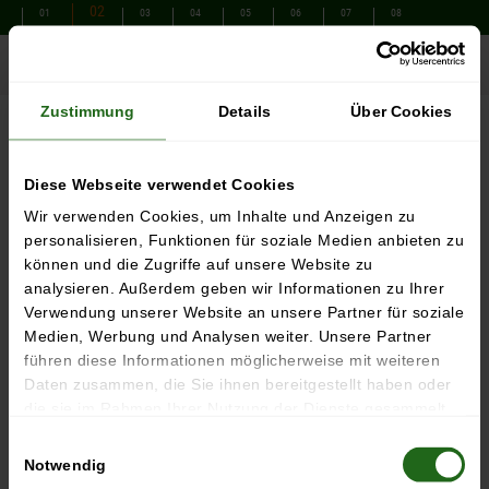
02
01
03
04
05
06
07
08
times
Prices
approach
Zustimmung
Details
Über Cookies
Diese Webseite verwendet Cookies
Wir verwenden Cookies, um Inhalte und Anzeigen zu
personalisieren, Funktionen für soziale Medien anbieten zu
können und die Zugriffe auf unsere Website zu
analysieren. Außerdem geben wir Informationen zu Ihrer
Verwendung unserer Website an unsere Partner für soziale
Medien, Werbung und Analysen weiter. Unsere Partner
PERMANENT EXHIBITION
führen diese Informationen möglicherweise mit weiteren
Daten zusammen, die Sie ihnen bereitgestellt haben oder
die sie im Rahmen Ihrer Nutzung der Dienste gesammelt
haben.
AN EXCURSION INTO
THE AUTOMOBILE
Einwilligungsauswahl
Notwendig
PAST