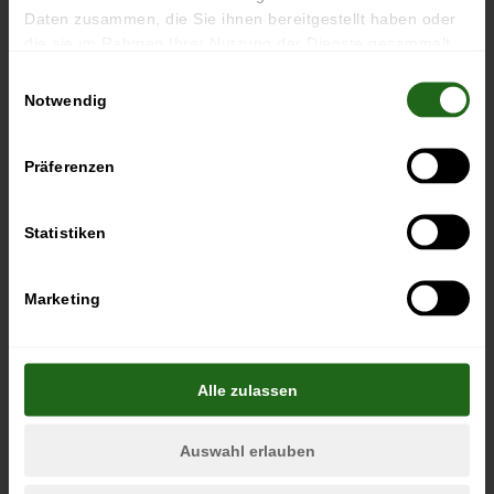
Daten zusammen, die Sie ihnen bereitgestellt haben oder
EVENT-TIPP
die sie im Rahmen Ihrer Nutzung der Dienste gesammelt
haben.
Einwilligungsauswahl
06.02.
Notwendig
–
10.01.
2027
Präferenzen
Statistiken
SONDERAUSSTELLUNG: „100 JAHRE HORCH 8. AUF
Marketing
DEN SPUREN EINES MYTHOS“
Mehr Infos
Alle zulassen
NÄCHSTE TERMINE
Auswahl erlauben
Frühstück im August Horch Restaurant