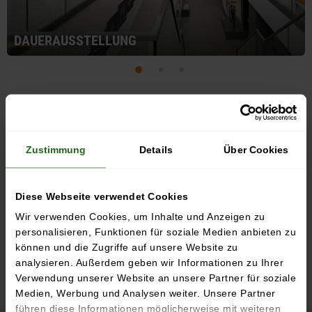
DAUERAUSSTELLUNG
EIN AUSFLUG IN
DIE AUTOMOBILE
VERGANGENHEIT
Zustimmung
Details
Über Cookies
ERLEBEN SIE GESCHICHTE AM ENTSTEHUNGSORT!
Das August Horch Museum befindet sich an der historischen
Geburtsstätte von Audi. In diesen ehemaligen Produktionshallen
Diese Webseite verwendet Cookies
wurden später auch DKW und Trabant gefertigt. Heutzutage rollt
Wir verwenden Cookies, um Inhalte und Anzeigen zu
der Volkswagen in Zwickau vom Band. Entdecken Sie die
personalisieren, Funktionen für soziale Medien anbieten zu
Geschichte von über 120 Jahren Zwickauer Automobilbau auf
können und die Zugriffe auf unsere Website zu
6.500 m² Ausstellungsfläche und lassen Sie sich von den
analysieren. Außerdem geben wir Informationen zu Ihrer
brillanten Kulissen begeistern!
Verwendung unserer Website an unsere Partner für soziale
Mehr zum Museum
Medien, Werbung und Analysen weiter. Unsere Partner
führen diese Informationen möglicherweise mit weiteren