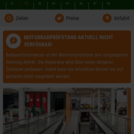
02
01
03
04
05
06
07
08
Zeiten
Preise
Anfahrt
MOTORRADPRÜFSTAND AKTUELL NICHT
VERFÜGBAR!
Bedauerlicherweise ist der Motorenprüfstand seit vergangenen
Sonntag defekt. Die Reparatur wird über einen längeren
Zeitraum andauern. Somit kann die Attraktion derzeit bis auf
weiteres nicht vorgeführt werden.