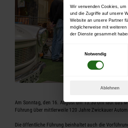
Wir verwenden Cookies, um I
und die Zugriffe auf unsere 
Website an unsere Partner fü
möglicherweise mit weiteren
der Dienste gesammelt habe
Einwilligungsauswahl
Notwendig
Ablehnen
Am Sonntag, den 16. August um 13.30 Uhr lädt das M
Führung über mittlerweile 120 Jahre Zwickauer Autom
Die öffentliche Führung beinhaltet auch die Vorführu