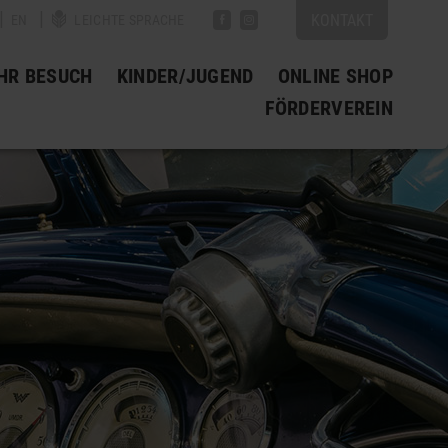
|
|
|
KONTAKT
EN
LEICHTE SPRACHE
IHR BESUCH
KINDER/JUGEND
ONLINE SHOP
FÖRDERVEREIN