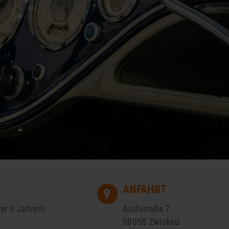
ANFAHRT
er 6 Jahren)
Audistraße 7
08058 Zwickau