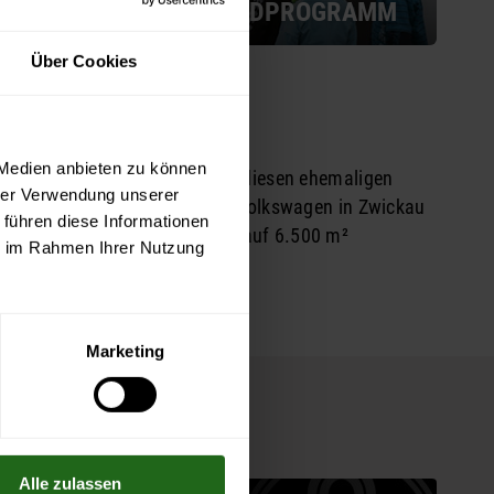
KINDER- UND JUGENDPROGRAMM
Über Cookies
!
 Medien anbieten zu können
en Geburtsstätte von Audi. In diesen ehemaligen
hrer Verwendung unserer
fertigt. Heutzutage rollt der Volkswagen in Zwickau
 führen diese Informationen
ahren Zwickauer Automobilbau auf 6.500 m²
ie im Rahmen Ihrer Nutzung
 Kulissen begeistern!
Marketing
EVENT-TIPP
Alle zulassen