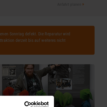
Anfahrt planen
genen Sonntag defekt. Die Reparatur wird
raktion derzeit bis auf weiteres nicht