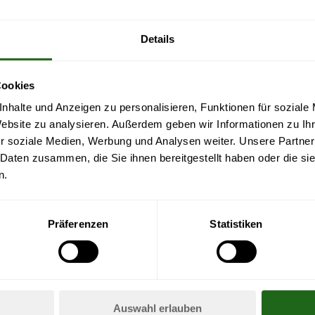
FÜHRUNGEN
Details
ERLEBEN SIE GESCHICHTE AM ENTSTEHUNGSORT
Cookies
nhalte und Anzeigen zu personalisieren, Funktionen für soziale
Das August Horch Museum befindet sich an der historisch
Website zu analysieren. Außerdem geben wir Informationen zu I
Produktionshallen wurden später auch DKW und Trabant ge
r soziale Medien, Werbung und Analysen weiter. Unsere Partner
vom Band. Entdecken Sie die Geschichte von über 120 J
 Daten zusammen, die Sie ihnen bereitgestellt haben oder die s
Ausstellungsfläche und lassen Sie sich von den brillanten
n.
Mehr zum Museum
Präferenzen
Statistiken
Auswahl erlauben