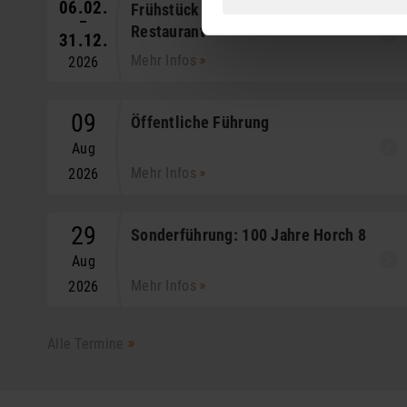
06.02.
Frühstück im August Horch
–
Restaurant
31.12.
Mehr Infos
2026
09
Öffentliche Führung
Aug
Mehr Infos
2026
29
Sonderführung: 100 Jahre Horch 8
Aug
Mehr Infos
2026
Alle Termine