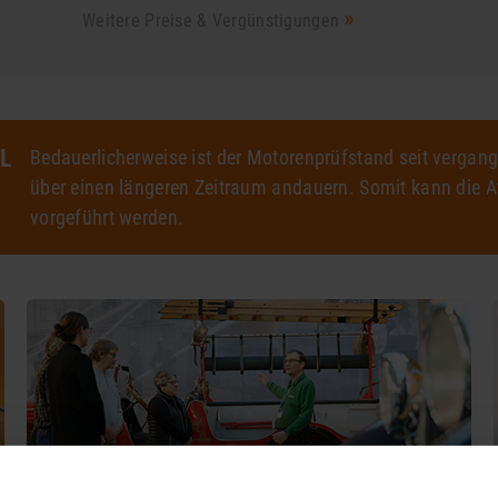
Weitere Preise & Vergünstigungen
L
Bedauerlicherweise ist der Motorenprüfstand seit vergan
über einen längeren Zeitraum andauern. Somit kann die Att
vorgeführt werden.