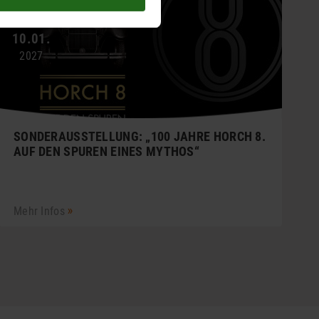
06.02.
–
10.01.
2027
SONDERAUSSTELLUNG: „100 JAHRE HORCH 8.
AUF DEN SPUREN EINES MYTHOS“
Mehr Infos