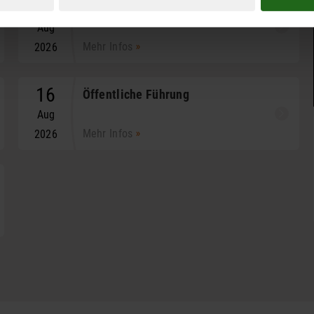
08
Sonderführung: 100 Jahre Horch 8
Aug
Mehr Infos
2026
16
Öffentliche Führung
Aug
Mehr Infos
2026