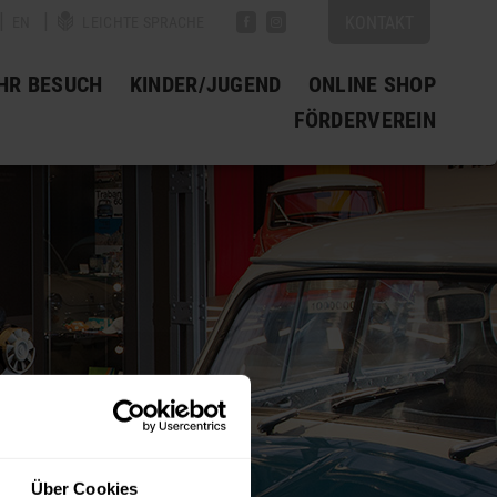
|
|
|
KONTAKT
EN
LEICHTE SPRACHE
IHR BESUCH
KINDER/JUGEND
ONLINE SHOP
FÖRDERVEREIN
Über Cookies