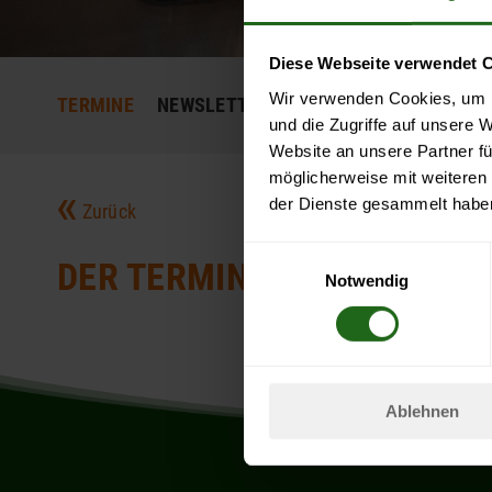
Diese Webseite verwendet 
Wir verwenden Cookies, um I
TERMINE
NEWSLETTER
und die Zugriffe auf unsere 
Website an unsere Partner fü
möglicherweise mit weiteren
der Dienste gesammelt habe
Zurück
Einwilligungsauswahl
DER TERMIN KONNTE NICH
Notwendig
Ablehnen